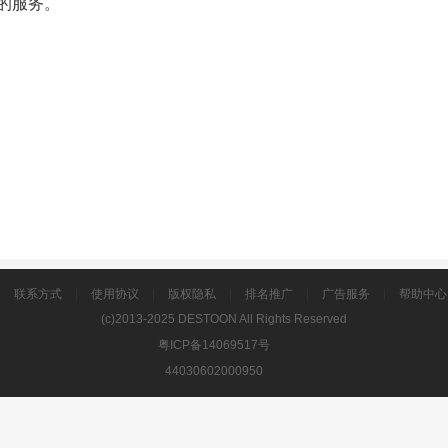
的服务。
|
联系方式
|
使用协议
|
版权隐私
|
排名推广
|
广告服务
|
帮助中心
(c)2013-2025 DESTOON All Rights Reserved
粤ICP备14069517号
44030602000950