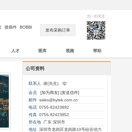
扫一扫关注
架
接插件
BOBBI
发布采购订单
莞
led
case
工
S
人才
图库
视频
帮助
公司资料
联系人
谢(先生)
会员
[加为商友]
[发送信件]
邮件
sales@bytek.com.cn
电话
0755-82423892
传真
0755-82423852
所在地
广东 深圳市
地址
深圳市龙岗区龙岗路10号硅谷动力